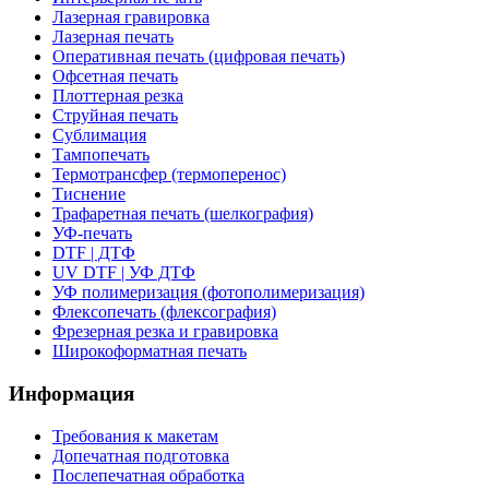
Лазерная гравировка
Лазерная печать
Оперативная печать (цифровая печать)
Офсетная печать
Плоттерная резка
Струйная печать
Сублимация
Тампопечать
Термотрансфер (термоперенос)
Тиснение
Трафаретная печать (шелкография)
УФ-печать
DTF | ДТФ
UV DTF | УФ ДТФ
УФ полимеризация (фотополимеризация)
Флексопечать (флексография)
Фрезерная резка и гравировка
Широкоформатная печать
Информация
Требования к макетам
Допечатная подготовка
Послепечатная обработка