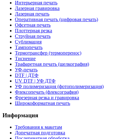
Интерьерная печать
Лазерная гравировка
Лазерная печать
Оперативная печать (цифровая печать)
Офсетная печать
Плоттерная резка
Струйная печать
Сублимация
Тампопечать
Термотрансфер (термоперенос)
Тиснение
Трафаретная печать (шелкография)
УФ-печать
DTF | ДТФ
UV DTF | УФ ДТФ
УФ полимеризация (фотополимеризация)
Флексопечать (флексография)
Фрезерная резка и гравировка
Широкоформатная печать
Информация
Требования к макетам
Допечатная подготовка
Послепечатная обработка