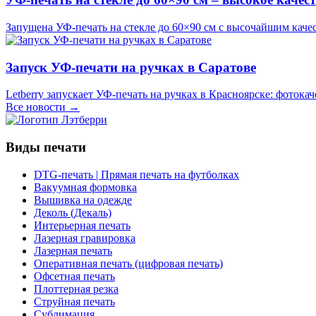
Запущена УФ-печать на стекле до 60×90 см с высочайшим кач
Запуск УФ-печати на ручках в Саратове
Letberry запускает УФ-печать на ручках в Красноярске: фотока
Все новости →
Виды печати
DTG-печать | Прямая печать на футболках
Вакуумная формовка
Вышивка на одежде
Деколь (Декаль)
Интерьерная печать
Лазерная гравировка
Лазерная печать
Оперативная печать (цифровая печать)
Офсетная печать
Плоттерная резка
Струйная печать
Сублимация