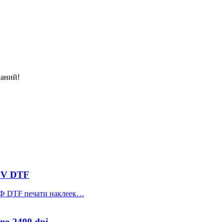
наний!
UV DTF
УФ DTF печати наклеек…
во 2400 dpi