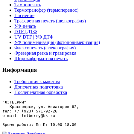
Тампопечать
Термотрансфер (термоперенос)
Тиснение
Трафаретная печать (шелкография)
УФ-печать
DTF | ДТФ
UV DTF | УФ ДТФ
УФ полимеризация (фотополимеризация)
Флексопечать (флексография)
Фрезерная резка и гравировка
Широкоформатная печать
Информация
Требования к макетам
Допечатная подготовка
Послепечатная обработка
"ЛЭТБЕРРИ"

г. Красноярск, ул. Авиаторов 62,

тел: +7 (923) 571-92-26

e-mail: letberry@bk.ru
