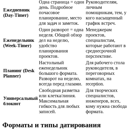
Одна страница = один
Руководителям,
день. Подробное
личным
Ежедневник
почасовое
помощникам, тем, у
(Day-Timer)
планирование, место
кого насыщенный
для задач и заметок.
график встреч.
Один разворот = одна
Менеджерам
неделя. Общий обзор
проектов,
Еженедельник
дел на неделю,
специалистам,
(Week-Timer)
удобство
которые работают в
планирования
среднесрочной
проектов.
перспективе.
Настольный
Для рабочего стола
еженедельник
руководителя, в
Планинг (Desk
большого формата.
переговорных
Planner)
Разворот на неделю,
комнатах, на
всегда перед глазами.
reception.
Свободная разметка
Для творческих
или клетка/линия.
специалистов,
Универсальный
Максимальная
инженеров, всех,
блокнот
гибкость для любых
кому нужна свобода
записей.
формата.
Форматы и типы датирования