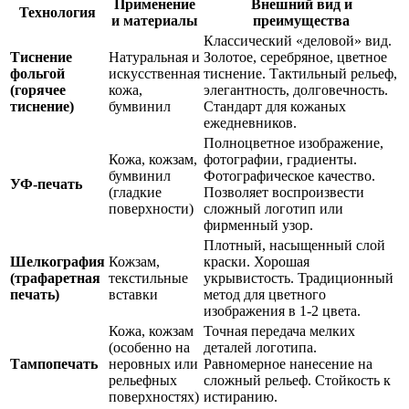
Применение
Внешний вид и
Технология
и материалы
преимущества
Классический «деловой» вид.
Тиснение
Натуральная и
Золотое, серебряное, цветное
фольгой
искусственная
тиснение. Тактильный рельеф,
(горячее
кожа,
элегантность, долговечность.
тиснение)
бумвинил
Стандарт для кожаных
ежедневников.
Полноцветное изображение,
Кожа, кожзам,
фотографии, градиенты.
бумвинил
Фотографическое качество.
УФ-печать
(гладкие
Позволяет воспроизвести
поверхности)
сложный логотип или
фирменный узор.
Плотный, насыщенный слой
Шелкография
Кожзам,
краски. Хорошая
(трафаретная
текстильные
укрывистость. Традиционный
печать)
вставки
метод для цветного
изображения в 1-2 цвета.
Кожа, кожзам
Точная передача мелких
(особенно на
деталей логотипа.
Тампопечать
неровных или
Равномерное нанесение на
рельефных
сложный рельеф. Стойкость к
поверхностях)
истиранию.