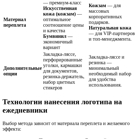
— премиум-класс
Кожзам
— для
Искусственная
массовых
кожа (кожзам)
—
корпоративных
Материал
оптимальное
подарков.
переплета
соотношение цены
Натуральная кожа
и качества
— для VIP-партнеров
Бумвинил
—
и топ-менеджмента.
экономичный
вариант
Закладка-ляссе,
Закладка-ляссе и
перфорированные
резинка —
уголки, кармашки
Дополнительные
минимальный
для документов,
опции
необходимый набор
резинка-держатель,
для удобства
набор цветных
использования.
стикеров
Технологии нанесения логотипа на
ежедневники
Выбор метода зависит от материала переплета и желаемого
эффекта: