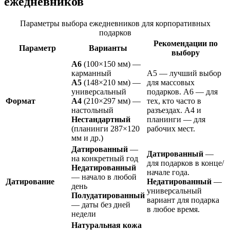
ежедневников
Параметры выбора ежедневников для корпоративных
подарков
Рекомендации по
Параметр
Варианты
выбору
А6
(100×150 мм) —
карманный
А5 — лучший выбор
А5
(148×210 мм) —
для массовых
универсальный
подарков. А6 — для
Формат
А4
(210×297 мм) —
тех, кто часто в
настольный
разъездах. А4 и
Нестандартный
планинги — для
(планинги 287×120
рабочих мест.
мм и др.)
Датированный
—
Датированный
—
на конкретный год
для подарков в конце/
Недатированный
начале года.
— начало в любой
Датирование
Недатированный
—
день
универсальный
Полудатированный
вариант для подарка
— даты без дней
в любое время.
недели
Натуральная кожа