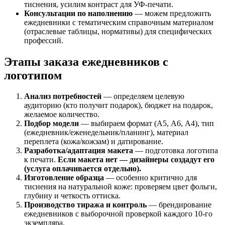
тиснения, усилим контраст для УФ-печати.
Консультации по наполнению
— можем предложить
ежедневники с тематическим справочным материалом
(отраслевые таблицы, нормативы) для специфических
профессий.
Этапы заказа ежедневников с
логотипом
Анализ потребностей
— определяем целевую
аудиторию (кто получит подарок), бюджет на подарок,
желаемое количество.
Подбор модели
— выбираем формат (А5, А6, А4), тип
(ежедневник/еженедельник/планинг), материал
переплета (кожа/кожзам) и датирование.
Разработка/адаптация макета
— подготовка логотипа
к печати.
Если макета нет — дизайнеры создадут его
(услуга оплачивается отдельно).
Изготовление образца
— особенно критично для
тиснения на натуральной коже: проверяем цвет фольги,
глубину и четкость оттиска.
Производство тиража и контроль
— брендирование
ежедневников с выборочной проверкой каждого 10-го
экземпляра.