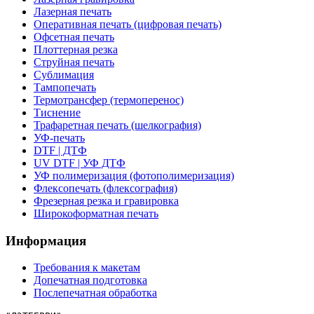
Лазерная печать
Оперативная печать (цифровая печать)
Офсетная печать
Плоттерная резка
Струйная печать
Сублимация
Тампопечать
Термотрансфер (термоперенос)
Тиснение
Трафаретная печать (шелкография)
УФ-печать
DTF | ДТФ
UV DTF | УФ ДТФ
УФ полимеризация (фотополимеризация)
Флексопечать (флексография)
Фрезерная резка и гравировка
Широкоформатная печать
Информация
Требования к макетам
Допечатная подготовка
Послепечатная обработка