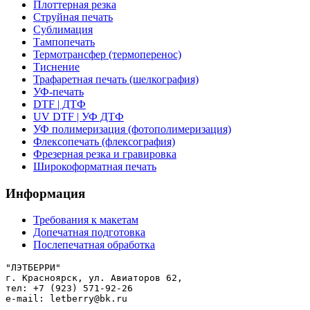
Плоттерная резка
Струйная печать
Сублимация
Тампопечать
Термотрансфер (термоперенос)
Тиснение
Трафаретная печать (шелкография)
УФ-печать
DTF | ДТФ
UV DTF | УФ ДТФ
УФ полимеризация (фотополимеризация)
Флексопечать (флексография)
Фрезерная резка и гравировка
Широкоформатная печать
Информация
Требования к макетам
Допечатная подготовка
Послепечатная обработка
"ЛЭТБЕРРИ"

г. Красноярск, ул. Авиаторов 62,

тел: +7 (923) 571-92-26

e-mail: letberry@bk.ru
