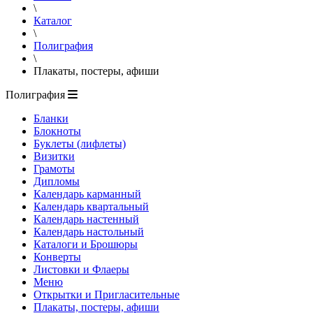
\
Каталог
\
Полиграфия
\
Плакаты, постеры, афиши
Полиграфия
Бланки
Блокноты
Буклеты (лифлеты)
Визитки
Грамоты
Дипломы
Календарь карманный
Календарь квартальный
Календарь настенный
Календарь настольный
Каталоги и Брошюры
Конверты
Листовки и Флаеры
Меню
Открытки и Пригласительные
Плакаты, постеры, афиши