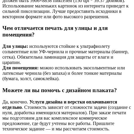
должен быть 5906×8858 пикселей (150 dpi * 39.37 дюймов).
Использование маленьких картинок из интернета приведет к
сильной пикселизации. Лучше предоставить исходники в
векторном формате или фото высокого разрешения.
Чем отличается печать для улицы и для
помещения?
Для улицы:
используются стойкие к ультрафиолету
сольвентные или УФ-чернила и прочные материалы (баннер,
сетка). Обязательна ламинация для защиты от влаги и
царапин.
Для помещения:
можно использовать экосольвентные или
латексные чернила (без запаха) и более тонкие материалы
(бумага, холст, самоклейка).
Можете ли вы помочь с дизайном плаката?
Да, конечно.
Услуги дизайна и верстки оплачиваются
отдельно
. Стоимость зависит от сложности задачи (создание с
нуля, доработка имеющихся материалов). При заказе печати
мы подготовим для вас комплексное коммерческое
предложение, где будут учтены все работы. Пришлите
техническое задание — и мы рассчитаем стоимость.