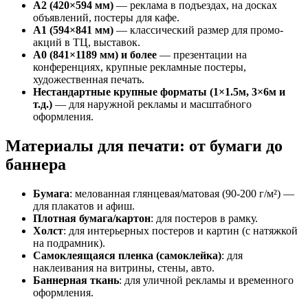
А2 (420×594 мм)
— реклама в подъездах, на досках
объявлений, постеры для кафе.
А1 (594×841 мм)
— классический размер для промо-
акций в ТЦ, выставок.
А0 (841×1189 мм) и более
— презентации на
конференциях, крупные рекламные постеры,
художественная печать.
Нестандартные крупные форматы (1×1.5м, 3×6м и
т.д.)
— для наружной рекламы и масштабного
оформления.
Материалы для печати: от бумаги до
баннера
Бумага
: мелованная глянцевая/матовая (90-200 г/м²) —
для плакатов и афиш.
Плотная бумага/картон
: для постеров в рамку.
Холст
: для интерьерных постеров и картин (с натяжкой
на подрамник).
Самоклеящаяся пленка (самоклейка)
: для
наклеивания на витрины, стены, авто.
Баннерная ткань
: для уличной рекламы и временного
оформления.