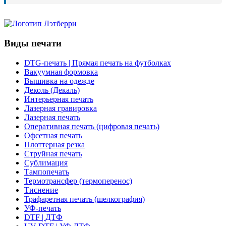
Виды печати
DTG-печать | Прямая печать на футболках
Вакуумная формовка
Вышивка на одежде
Деколь (Декаль)
Интерьерная печать
Лазерная гравировка
Лазерная печать
Оперативная печать (цифровая печать)
Офсетная печать
Плоттерная резка
Струйная печать
Сублимация
Тампопечать
Термотрансфер (термоперенос)
Тиснение
Трафаретная печать (шелкография)
УФ-печать
DTF | ДТФ