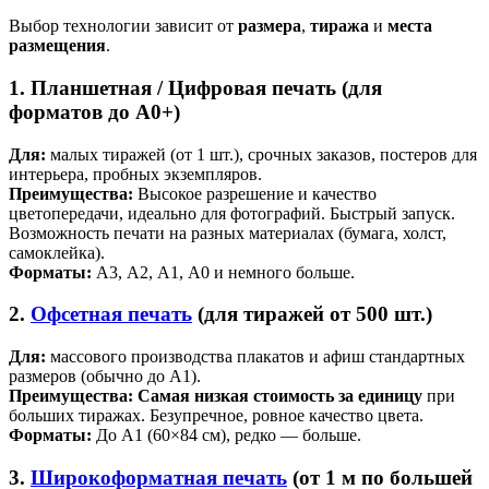
Выбор технологии зависит от
размера
,
тиража
и
места
размещения
.
1. Планшетная / Цифровая печать (для
форматов до А0+)
Для:
малых тиражей (от 1 шт.), срочных заказов, постеров для
интерьера, пробных экземпляров.
Преимущества:
Высокое разрешение и качество
цветопередачи, идеально для фотографий. Быстрый запуск.
Возможность печати на разных материалах (бумага, холст,
самоклейка).
Форматы:
А3, А2, А1, А0 и немного больше.
2.
Офсетная печать
(для тиражей от 500 шт.)
Для:
массового производства плакатов и афиш стандартных
размеров (обычно до А1).
Преимущества:
Самая низкая стоимость за единицу
при
больших тиражах. Безупречное, ровное качество цвета.
Форматы:
До А1 (60×84 см), редко — больше.
3.
Широкоформатная печать
(от 1 м по большей